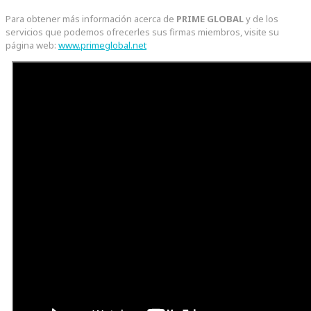
Para obtener más información acerca de
PRIME GLOBAL
y de los
servicios que podemos ofrecerles sus firmas miembros, visite su
página web:
www.primeglobal.net